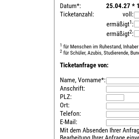
Datum*:
25.04.27 * 
Ticketanzahl:
voll:
1
ermäßigt
:
2
ermäßigt
:
1
für Menschen im Ruhestand, Inhaber
2
für Schüler, Azubis, Studierende, Bu
Ticketanfrage von:
Name, Vorname*:
Anschrift:
PLZ:
Ort:
Telefon:
E-Mail:
Mit dem Absenden Ihrer Anfrag
Bearbeitung Ihrer Anfrage ein