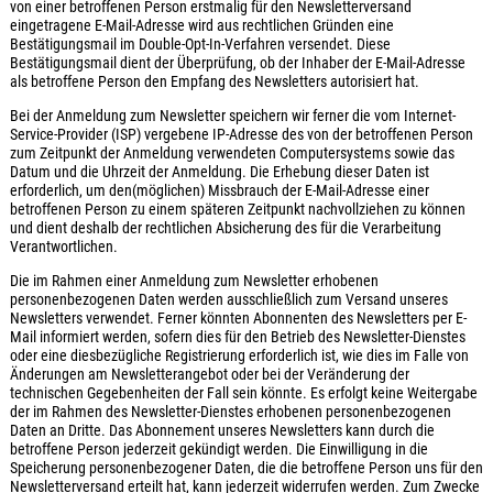
von einer betroffenen Person erstmalig für den Newsletterversand
eingetragene E-Mail-Adresse wird aus rechtlichen Gründen eine
Bestätigungsmail im Double-Opt-In-Verfahren versendet. Diese
Bestätigungsmail dient der Überprüfung, ob der Inhaber der E-Mail-Adresse
als betroffene Person den Empfang des Newsletters autorisiert hat.
Bei der Anmeldung zum Newsletter speichern wir ferner die vom Internet-
Service-Provider (ISP) vergebene IP-Adresse des von der betroffenen Person
zum Zeitpunkt der Anmeldung verwendeten Computersystems sowie das
Datum und die Uhrzeit der Anmeldung. Die Erhebung dieser Daten ist
erforderlich, um den(möglichen) Missbrauch der E-Mail-Adresse einer
betroffenen Person zu einem späteren Zeitpunkt nachvollziehen zu können
und dient deshalb der rechtlichen Absicherung des für die Verarbeitung
Verantwortlichen.
Die im Rahmen einer Anmeldung zum Newsletter erhobenen
personenbezogenen Daten werden ausschließlich zum Versand unseres
Newsletters verwendet. Ferner könnten Abonnenten des Newsletters per E-
Mail informiert werden, sofern dies für den Betrieb des Newsletter-Dienstes
oder eine diesbezügliche Registrierung erforderlich ist, wie dies im Falle von
Änderungen am Newsletterangebot oder bei der Veränderung der
technischen Gegebenheiten der Fall sein könnte. Es erfolgt keine Weitergabe
der im Rahmen des Newsletter-Dienstes erhobenen personenbezogenen
Daten an Dritte. Das Abonnement unseres Newsletters kann durch die
betroffene Person jederzeit gekündigt werden. Die Einwilligung in die
Speicherung personenbezogener Daten, die die betroffene Person uns für den
Newsletterversand erteilt hat, kann jederzeit widerrufen werden. Zum Zwecke