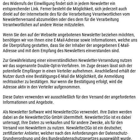
des Widerrufs der Einwilligung findet sich in jedem Newsletter ein
entsprechender Link. Ferner besteht die Möglichkeit, sich jederzeit auch
direkt auf der Internetseite des für die Verarbeitung Verantwortlichen vom
Newsletterversand abzumelden oder dies dem für die Verarbeitung
Verantwortlichen auf andere Weise mitzuteilen.
Wenn Sie den auf der Webseite angebotenen Newsletter beziehen möchten,
benötigen wir von Ihnen eine E-Mail-Adresse sowie Informationen, welche uns
die Überprüfung gestatten, dass Sie der Inhaber der angegebenen E-Mail-
Adresse und mit dem Empfang des Newsletters einverstanden sind.
Zur Gewährleistung einer einverständlichen Newsletter-Versendung nutzen
wir das sogenannte Double-Opt-in-Verfahren. Im Zuge dessen lässt sich der
potentielle Empfänger in einen Verteiler aufnehmen. Anschließend erhält der
Nutzer durch eine Bestätigungs-E-Mail die Möglichkeit, die Anmeldung
rechtssicher zu bestätigen. Nur wenn die Bestätigung erfolgt, wird die
Adresse aktiv in den Verteiler aufgenommen.
Diese Daten verwenden wir ausschließlich für den Versand der angeforderten
Informationen und Angebote.
Als Newsletter Software wird Newsletter2Go verwendet. Ihre Daten werden
dabei an die Newsletter2Go GmbH übermittelt. Newsletter2Go ist es dabei
untersagt, Ihre Daten zu verkaufen und für andere Zwecke, als für den
Versand von Newslettern zu nutzen. Newsletter2Go ist ein deutscher,
zertifizierter Anbieter, welcher nach den Anforderungen der Datenschutz-
Grundverordnung und des Bundesdatenschutzgesetzes ausgewählt wurde.