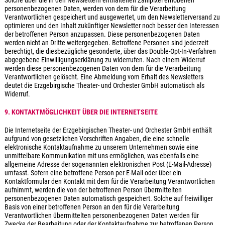
Solche über die in den Newslettern enthaltenen Zählpixel erhobenen
personenbezogenen Daten, werden von dem für die Verarbeitung
Verantwortlichen gespeichert und ausgewertet, um den Newsletterversand zu
optimieren und den Inhalt zukünftiger Newsletter noch besser den Interessen
der betroffenen Person anzupassen. Diese personenbezogenen Daten
werden nicht an Dritte weitergegeben. Betroffene Personen sind jederzeit
berechtigt, die diesbezügliche gesonderte, über das Double-Opt-In-Verfahren
abgegebene Einwilligungserklärung zu widerrufen. Nach einem Widerruf
werden diese personenbezogenen Daten von dem für die Verarbeitung
Verantwortlichen gelöscht. Eine Abmeldung vom Erhalt des Newsletters
deutet die Erzgebirgische Theater- und Orchester GmbH automatisch als
Widerruf.
9. KONTAKTMÖGLICHKEIT ÜBER DIE INTERNETSEITE
Die Internetseite der Erzgebirgischen Theater- und Orchester GmbH enthält
aufgrund von gesetzlichen Vorschriften Angaben, die eine schnelle
elektronische Kontaktaufnahme zu unserem Unternehmen sowie eine
unmittelbare Kommunikation mit uns ermöglichen, was ebenfalls eine
allgemeine Adresse der sogenannten elektronischen Post (E-Mail-Adresse)
umfasst. Sofern eine betroffene Person per E-Mail oder über ein
Kontaktformular den Kontakt mit dem für die Verarbeitung Verantwortlichen
aufnimmt, werden die von der betroffenen Person übermittelten
personenbezogenen Daten automatisch gespeichert. Solche auf freiwilliger
Basis von einer betroffenen Person an den für die Verarbeitung
Verantwortlichen übermittelten personenbezogenen Daten werden für
Zwecke der Bearbeitung oder der Kontaktaufnahme zur betroffenen Person