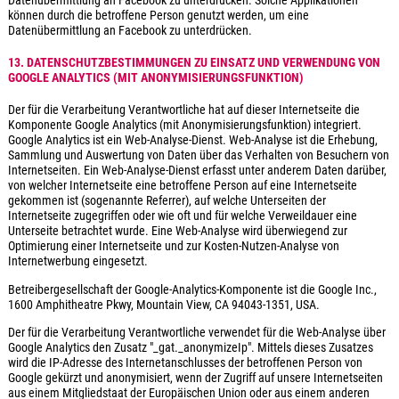
Datenübermittlung an Facebook zu unterdrücken. Solche Applikationen
können durch die betroffene Person genutzt werden, um eine
Datenübermittlung an Facebook zu unterdrücken.
13. DATENSCHUTZBESTIMMUNGEN ZU EINSATZ UND VERWENDUNG VON
GOOGLE ANALYTICS (MIT ANONYMISIERUNGSFUNKTION)
Der für die Verarbeitung Verantwortliche hat auf dieser Internetseite die
Komponente Google Analytics (mit Anonymisierungsfunktion) integriert.
Google Analytics ist ein Web-Analyse-Dienst. Web-Analyse ist die Erhebung,
Sammlung und Auswertung von Daten über das Verhalten von Besuchern von
Internetseiten. Ein Web-Analyse-Dienst erfasst unter anderem Daten darüber,
von welcher Internetseite eine betroffene Person auf eine Internetseite
gekommen ist (sogenannte Referrer), auf welche Unterseiten der
Internetseite zugegriffen oder wie oft und für welche Verweildauer eine
Unterseite betrachtet wurde. Eine Web-Analyse wird überwiegend zur
Optimierung einer Internetseite und zur Kosten-Nutzen-Analyse von
Internetwerbung eingesetzt.
Betreibergesellschaft der Google-Analytics-Komponente ist die Google Inc.,
1600 Amphitheatre Pkwy, Mountain View, CA 94043-1351, USA.
Der für die Verarbeitung Verantwortliche verwendet für die Web-Analyse über
Google Analytics den Zusatz "_gat._anonymizeIp". Mittels dieses Zusatzes
wird die IP-Adresse des Internetanschlusses der betroffenen Person von
Google gekürzt und anonymisiert, wenn der Zugriff auf unsere Internetseiten
aus einem Mitgliedstaat der Europäischen Union oder aus einem anderen