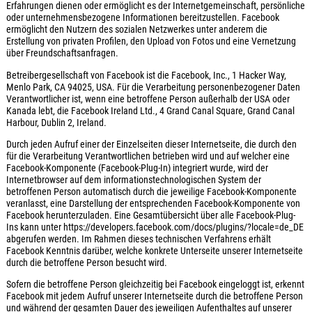
Erfahrungen dienen oder ermöglicht es der Internetgemeinschaft, persönliche
oder unternehmensbezogene Informationen bereitzustellen. Facebook
ermöglicht den Nutzern des sozialen Netzwerkes unter anderem die
Erstellung von privaten Profilen, den Upload von Fotos und eine Vernetzung
über Freundschaftsanfragen.
Betreibergesellschaft von Facebook ist die Facebook, Inc., 1 Hacker Way,
Menlo Park, CA 94025, USA. Für die Verarbeitung personenbezogener Daten
Verantwortlicher ist, wenn eine betroffene Person außerhalb der USA oder
Kanada lebt, die Facebook Ireland Ltd., 4 Grand Canal Square, Grand Canal
Harbour, Dublin 2, Ireland.
Durch jeden Aufruf einer der Einzelseiten dieser Internetseite, die durch den
für die Verarbeitung Verantwortlichen betrieben wird und auf welcher eine
Facebook-Komponente (Facebook-Plug-In) integriert wurde, wird der
Internetbrowser auf dem informationstechnologischen System der
betroffenen Person automatisch durch die jeweilige Facebook-Komponente
veranlasst, eine Darstellung der entsprechenden Facebook-Komponente von
Facebook herunterzuladen. Eine Gesamtübersicht über alle Facebook-Plug-
Ins kann unter https://developers.facebook.com/docs/plugins/?locale=de_DE
abgerufen werden. Im Rahmen dieses technischen Verfahrens erhält
Facebook Kenntnis darüber, welche konkrete Unterseite unserer Internetseite
durch die betroffene Person besucht wird.
Sofern die betroffene Person gleichzeitig bei Facebook eingeloggt ist, erkennt
Facebook mit jedem Aufruf unserer Internetseite durch die betroffene Person
und während der gesamten Dauer des jeweiligen Aufenthaltes auf unserer