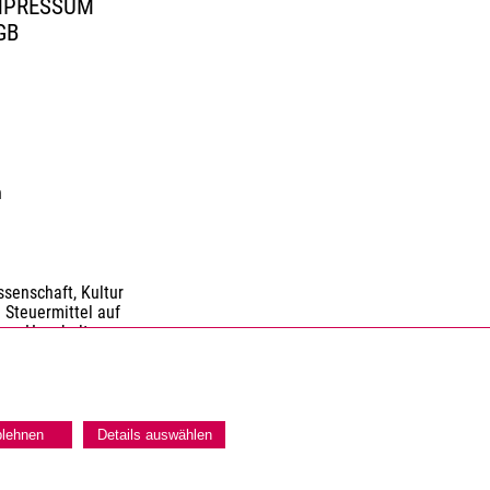
MPRESSUM
GB
n
senschaft, Kultur
 Steuermittel auf
nen Haushaltes.
blehnen
Details auswählen