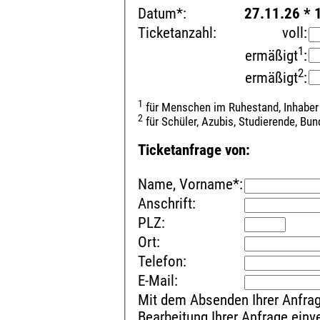
Datum*:
27.11.26 * 
Ticketanzahl:
voll:
1
ermäßigt
:
2
ermäßigt
:
1
für Menschen im Ruhestand, Inhaber
2
für Schüler, Azubis, Studierende, Bu
Ticketanfrage von:
Name, Vorname*:
Anschrift:
PLZ:
Ort:
Telefon:
E-Mail:
Mit dem Absenden Ihrer Anfrag
Bearbeitung Ihrer Anfrage ein