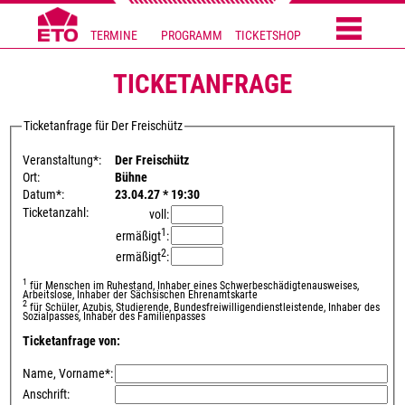
TERMINE
PROGRAMM
TICKETSHOP
TICKETANFRAGE
Ticketanfrage für Der Freischütz
Veranstaltung*:
Der Freischütz
Ort:
Bühne
Datum*:
23.04.27 * 19:30
Ticketanzahl:
voll:
1
ermäßigt
:
2
ermäßigt
:
1
für Menschen im Ruhestand, Inhaber eines Schwerbeschädigtenausweises,
Arbeitslose, Inhaber der Sächsischen Ehrenamtskarte
2
für Schüler, Azubis, Studierende, Bundesfreiwilligendienstleistende, Inhaber des
Sozialpasses, Inhaber des Familienpasses
Ticketanfrage von:
Name, Vorname*:
Anschrift: