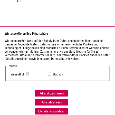
AGB
Wir respektieren Ihre Privatsphäre
Wir legen großen Wert auf den Schutz Ihrer Daten und möchten Ihnen zugleich
passende Angebote bieten. Dafür nutzen wir unterschiedliche Cookies und
Technologien. Einige davon sind essenziell für den Betrieb unserer Website, andere
verwenden wir nur mit Ihrer Zustimmung, etwa um diese Website für Sie zu
Gefördert durch den Kulturraum Erzgebirge-Mittelsachsen
verbessern. Detaillierte Informationen zu den verwendeten Cookies finden Sie unter
als regional bedeutsame Einrichtung.
'Details auswählen' sowie in unseren Datenschutzhinweisen.
Zweck
Gefördert durch das Sächsische Staatsministerium für Wissenschaft,
Kultur und Tourismus. Diese Einrichtung wird mitfinanziert durch
Wesentlich
Statistik
Steuermittel auf der Grundlage des vom Sächsischen Landtag
beschlossenen Haushaltes.
Alle akzeptieren
Gefördert durch den Landkreis Erzgebirgskreis.
Alle ablehnen
Details auswählen