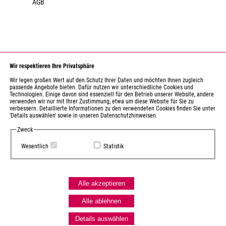
AGB
Wir respektieren Ihre Privatsphäre
Wir legen großen Wert auf den Schutz Ihrer Daten und möchten Ihnen zugleich
passende Angebote bieten. Dafür nutzen wir unterschiedliche Cookies und
Technologien. Einige davon sind essenziell für den Betrieb unserer Website, andere
verwenden wir nur mit Ihrer Zustimmung, etwa um diese Website für Sie zu
Gefördert durch den Kulturraum Erzgebirge-Mittelsachsen
verbessern. Detaillierte Informationen zu den verwendeten Cookies finden Sie unter
als regional bedeutsame Einrichtung.
'Details auswählen' sowie in unseren Datenschutzhinweisen.
Zweck
Gefördert durch das Sächsische Staatsministerium für Wissenschaft,
Kultur und Tourismus. Diese Einrichtung wird mitfinanziert durch
Wesentlich
Statistik
Steuermittel auf der Grundlage des vom Sächsischen Landtag
beschlossenen Haushaltes.
Alle akzeptieren
Gefördert durch den Landkreis Erzgebirgskreis.
Alle ablehnen
Details auswählen