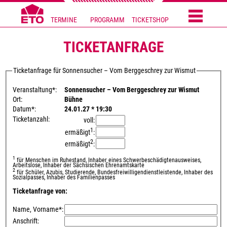
TERMINE
PROGRAMM
TICKETSHOP
TICKETANFRAGE
Ticketanfrage für Sonnensucher – Vom Berggeschrey zur Wismut
Veranstaltung*:
Sonnensucher – Vom Berggeschrey zur Wismut
Ort:
Bühne
Datum*:
24.01.27 * 19:30
Ticketanzahl:
voll:
1
ermäßigt
:
2
ermäßigt
:
1
für Menschen im Ruhestand, Inhaber eines Schwerbeschädigtenausweises,
Arbeitslose, Inhaber der Sächsischen Ehrenamtskarte
2
für Schüler, Azubis, Studierende, Bundesfreiwilligendienstleistende, Inhaber des
Sozialpasses, Inhaber des Familienpasses
Ticketanfrage von:
Name, Vorname*:
Anschrift: