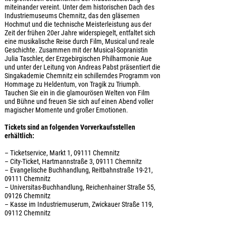
miteinander vereint. Unter dem historischen Dach des
Industriemuseums Chemnitz, das den gläsernen
Hochmut und die technische Meisterleistung aus der
Zeit der frühen 20er Jahre widerspiegelt, entfaltet sich
eine musikalische Reise durch Film, Musical und reale
Geschichte. Zusammen mit der Musical-Sopranistin
Julia Taschler, der Erzgebirgischen Philharmonie Aue
und unter der Leitung von Andreas Pabst präsentiert die
Singakademie Chemnitz ein schillerndes Programm von
Hommage zu Heldentum, von Tragik zu Triumph.
Tauchen Sie ein in die glamourösen Welten von Film
und Bühne und freuen Sie sich auf einen Abend voller
magischer Momente und großer Emotionen.
Tickets sind an folgenden Vorverkaufsstellen
erhältlich:
– Ticketservice, Markt 1, 09111 Chemnitz
– City-Ticket, Hartmannstraße 3, 09111 Chemnitz
– Evangelische Buchhandlung, Reitbahnstraße 19-21,
09111 Chemnitz
– Universitas-Buchhandlung, Reichenhainer Straße 55,
09126 Chemnitz
– Kasse im Industriemuserum, Zwickauer Straße 119,
09112 Chemnitz