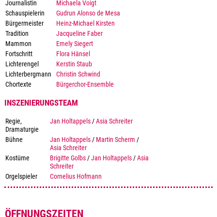
Journalistin
Michaela Voigt
Schauspielerin
Gudrun Alonso de Mesa
Bürgermeister
Heinz-Michael Kirsten
Tradition
Jacqueline Faber
Mammon
Emely Siegert
Fortschritt
Flora Hänsel
Lichterengel
Kerstin Staub
Lichterbergmann
Christin Schwind
Chortexte
Bürgerchor-Ensemble
INSZENIERUNGSTEAM
Regie,
Jan Holtappels
/
Asia Schreiter
Dramaturgie
Bühne
Jan Holtappels
/
Martin Scherm
/
Asia Schreiter
Kostüme
Brigitte Golbs
/
Jan Holtappels
/
Asia
Schreiter
Orgelspieler
Cornelius Hofmann
ÖFFNUNGSZEITEN