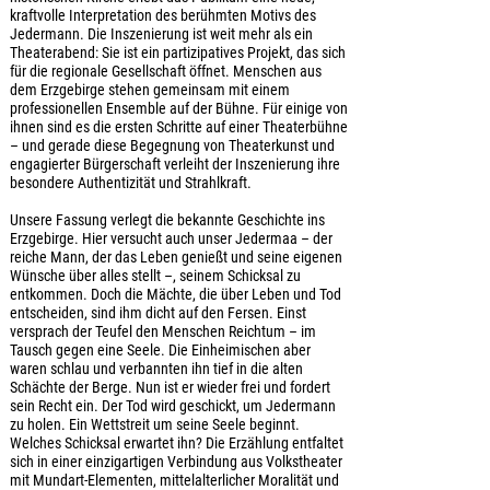
kraftvolle Interpretation des berühmten Motivs des
Jedermann. Die Inszenierung ist weit mehr als ein
Theaterabend: Sie ist ein partizipatives Projekt, das sich
für die regionale Gesellschaft öffnet. Menschen aus
dem Erzgebirge stehen gemeinsam mit einem
professionellen Ensemble auf der Bühne. Für einige von
ihnen sind es die ersten Schritte auf einer Theaterbühne
– und gerade diese Begegnung von Theaterkunst und
engagierter Bürgerschaft verleiht der Inszenierung ihre
besondere Authentizität und Strahlkraft.
Unsere Fassung verlegt die bekannte Geschichte ins
Erzgebirge. Hier versucht auch unser Jedermaa – der
reiche Mann, der das Leben genießt und seine eigenen
Wünsche über alles stellt –, seinem Schicksal zu
entkommen. Doch die Mächte, die über Leben und Tod
entscheiden, sind ihm dicht auf den Fersen. Einst
versprach der Teufel den Menschen Reichtum – im
Tausch gegen eine Seele. Die Einheimischen aber
waren schlau und verbannten ihn tief in die alten
Schächte der Berge. Nun ist er wieder frei und fordert
sein Recht ein. Der Tod wird geschickt, um Jedermann
zu holen. Ein Wettstreit um seine Seele beginnt.
Welches Schicksal erwartet ihn? Die Erzählung entfaltet
sich in einer einzigartigen Verbindung aus Volkstheater
mit Mundart-Elementen, mittelalterlicher Moralität und