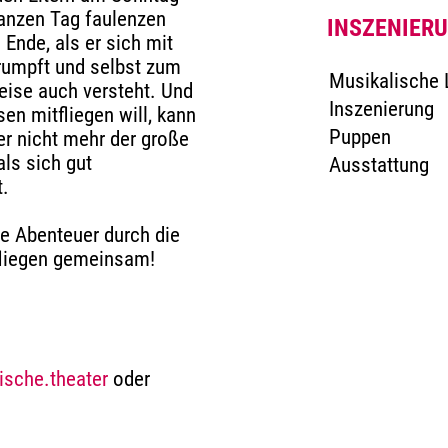
ganzen Tag faulenzen
INSZENIER
Ende, als er sich mit
hrumpft und selbst zum
Musikalische 
eise auch versteht. Und
Inszenierung
en mitfliegen will, kann
Puppen
 er nicht mehr der große
als sich gut
Ausstattung
t.
e Abenteuer durch die
fliegen gemeinsam!
ische.theater
oder