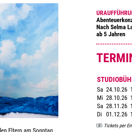
URAUFFÜHRU
Abenteuerkonz
Nach Selma La
ab 5 Jahren
TERMI
STUDIOBÜH
Sa
24.10.26
Mi
28.10.26
Sa
28.11.26
Di
01.12.26
Tickets per Em
 den Eltern am Sonntag