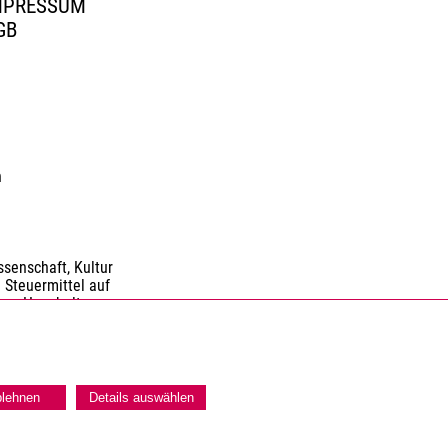
MPRESSUM
GB
n
senschaft, Kultur
 Steuermittel auf
nen Haushaltes.
blehnen
Details auswählen