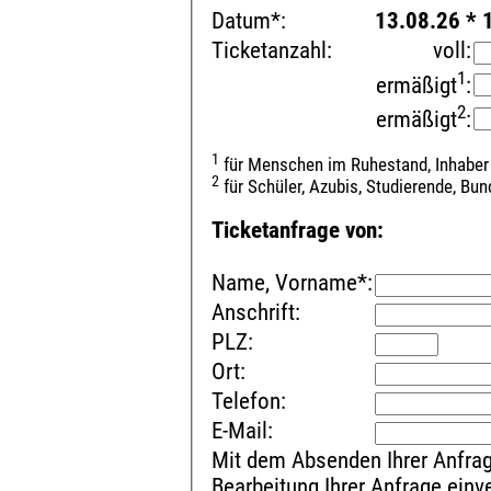
Datum*:
13.08.26 * 
Ticketanzahl:
voll:
1
ermäßigt
:
2
ermäßigt
:
1
für Menschen im Ruhestand, Inhaber
2
für Schüler, Azubis, Studierende, Bu
Ticketanfrage von:
Name, Vorname*:
Anschrift:
PLZ:
Ort:
Telefon:
E-Mail:
Mit dem Absenden Ihrer Anfrag
Bearbeitung Ihrer Anfrage ein