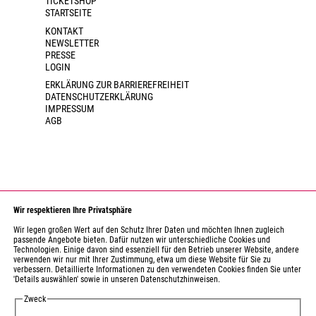
TICKETSHOP
STARTSEITE
KONTAKT
NEWSLETTER
PRESSE
LOGIN
ERKLÄRUNG ZUR BARRIEREFREIHEIT
DATENSCHUTZERKLÄRUNG
IMPRESSUM
AGB
Wir respektieren Ihre Privatsphäre
Wir legen großen Wert auf den Schutz Ihrer Daten und möchten Ihnen zugleich
passende Angebote bieten. Dafür nutzen wir unterschiedliche Cookies und
Technologien. Einige davon sind essenziell für den Betrieb unserer Website, andere
verwenden wir nur mit Ihrer Zustimmung, etwa um diese Website für Sie zu
Gefördert durch den Kulturraum Erzgebirge-Mittelsachsen
verbessern. Detaillierte Informationen zu den verwendeten Cookies finden Sie unter
als regional bedeutsame Einrichtung.
'Details auswählen' sowie in unseren Datenschutzhinweisen.
Zweck
Gefördert durch das Sächsische Staatsministerium für Wissenschaft,