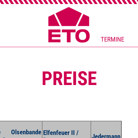
TERMINE
PREISE
e Olsenbande
Elfenfeuer II /
Jedermann