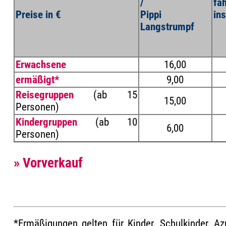
/
fäh
Pippi
in
Preise in €
Langstrumpf
Erwachsene
16,00
ermäßigt*
9,00
Reisegruppen
(ab 15
15,00
Personen)
Kindergruppen
(ab 10
6,00
Personen)
» Vorverkauf
*Ermäßigungen gelten für Kinder, Schulkinder, Az